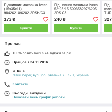
Підшипник маховика Iveco
Підшипник маховика Iveco
Підш
(15х35х11)
52*25*15 500358297/6205
коле
98426210/6202-2RSH/C3
2RS C3
TUR
(35х
173
240
327
₴
₴
Купити
Купити
Про нас
100% позитивних з 74 відгуків за рік
Працює з 24.11.2016
м. Київ
Лівий берег, вул Зрошувальна 7., Київ, Україна
Контакти
Сьогодні вихідний
Показати весь графік роботи