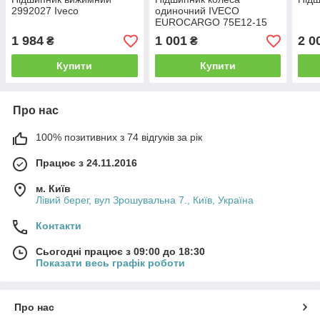
2992027 Iveco
одиночний IVECO
EUROCARGO 75E12-15
(1905220/GP 7172773 GP)
1 984
1 001
2 0
₴
₴
GP
Купити
Купити
Про нас
100% позитивних з 74 відгуків за рік
Працює з 24.11.2016
м. Київ
Лівий берег, вул Зрошувальна 7., Київ, Україна
Контакти
Сьогодні працює з 09:00 до 18:30
Показати весь графік роботи
Про нас