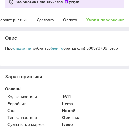
Замовлення під захистом
арактеристики
Доставка
Оплата
Умови повернення
Опис
Про
кладка па
трубка тур
біни (о
братка олії) 500370706 Iveco
Характеристики
Основні
Код запчастини
1611
Виробник
Lema
Стан
Новий
Тип запчастини
Оригінал
Сумісність з маркою
Iveco