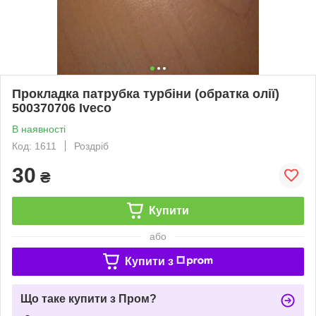
Прокладка патрубка турбіни (обратка олії)
500370706 Iveco
В наявності
Код: 1611
Роздріб
30
₴
Купити
або
Купити з
Що таке купити з Пром?