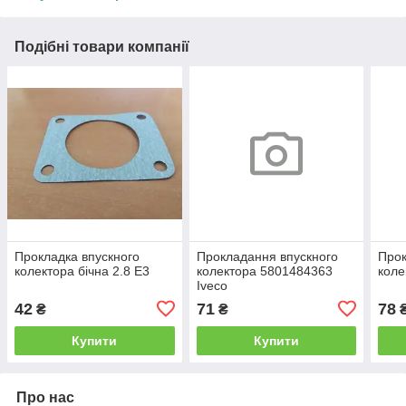
Подібні товари компанії
Прокладка впускного
Прокладання впускного
Прок
колектора бічна 2.8 Е3
колектора 5801484363
коле
Iveco
42
71
78
₴
₴
Купити
Купити
Про нас