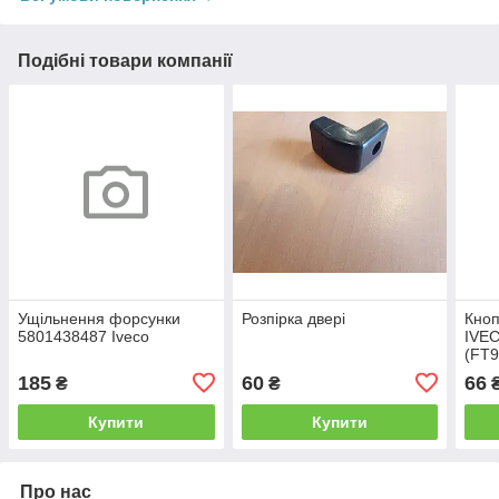
Подібні товари компанії
Ущільнення форсунки
Розпірка двері
Кноп
5801438487 Iveco
IVE
(FT9
185
60
66
₴
₴
Купити
Купити
Про нас