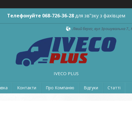
Телефонуйте
068-726-36-28
для зв"зку з фахівцем
Лівий берег, вул Зрошувальна 7., 
IVECO PLUS
авка
Контакти
Про Компанію
Відгуки
Статті