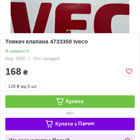
Товкач клапана 4733350 Iveco
В наявності
Код: 2302
Опт і роздріб
168
₴
128 ₴
від 5 шт.
Купити
або
Купити з