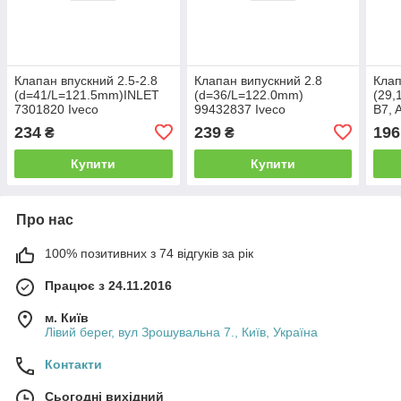
Клапан впускний 2.5-2.8
Клапан випускний 2.8
Клап
(d=41/L=121.5mm)INLET
(d=36/L=122.0mm)
(29,
7301820 Iveco
99432837 Iveco
B7, 
234
239
196
₴
₴
Купити
Купити
Про нас
100% позитивних з 74 відгуків за рік
Працює з 24.11.2016
м. Київ
Лівий берег, вул Зрошувальна 7., Київ, Україна
Контакти
Сьогодні вихідний