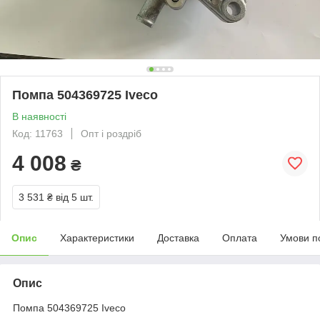
Помпа 504369725 Iveco
В наявності
Код: 11763
Опт і роздріб
4 008
₴
3 531 ₴
від 5 шт.
Опис
Характеристики
Доставка
Оплата
Умови п
Опис
Помпа 504369725 Iveco