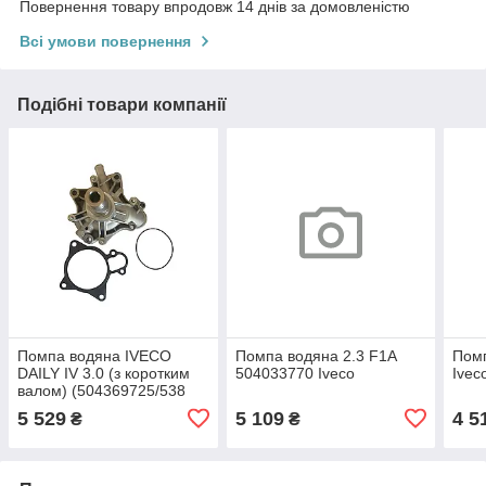
Повернення товару впродовж 14 днів за домовленістю
Всі умови повернення
Подібні товари компанії
Помпа водяна IVECO
Помпа водяна 2.3 F1A
Пом
DAILY IV 3.0 (з коротким
504033770 Iveco
Ivec
валом) (504369725/538
0575 10) INA
5 529
5 109
4 5
₴
₴