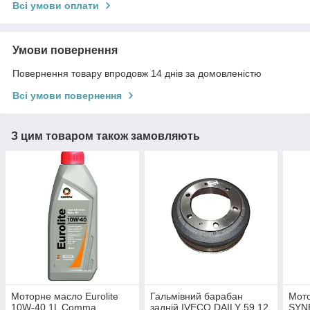
Всі умови оплати
Умови повернення
Повернення товару впродовж 14 днів за домовленістю
Всі умови повернення
З цим товаром також замовляють
Моторне масло Eurolite
Гальмівний барабан
Мот
10W-40 1L Comma
задній IVECO DAILY 59.12
SYN