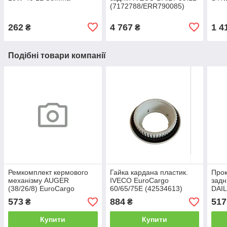
(7172788/ERR790085)
262
4 767
1 4
₴
₴
Подібні товари компанії
Ремкомплект кермового
Гайка кардана пластик.
Прок
механізму AUGER
IVECO EuroCargo
задн
(38/26/8) EuroCargo
60/65/75E (42534613)
DAIL
65/75E 93161815 Iveco
Iveco Motors
573
884
517
₴
₴
Купити
Купити