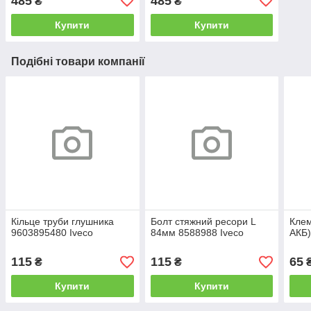
485
485
₴
₴
Купити
Купити
Подібні товари компанії
Кільце труби глушника
Болт стяжний ресори L
Клем
9603895480 Iveco
84мм 8588988 Iveco
АКБ)
115
115
65
₴
₴
Купити
Купити