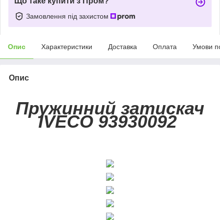
Що таке купити з Пром?
Замовлення під захистом
Опис
Характеристики
Доставка
Оплата
Умови п
Опис
Пружинний затискач
IVECO 93930092