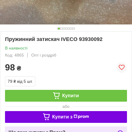
Пружинний затискач IVECO 93930092
В наявності
Код: 4865
Опт і роздріб
98
₴
79 ₴
від 5 шт.
Купити
або
Купити з