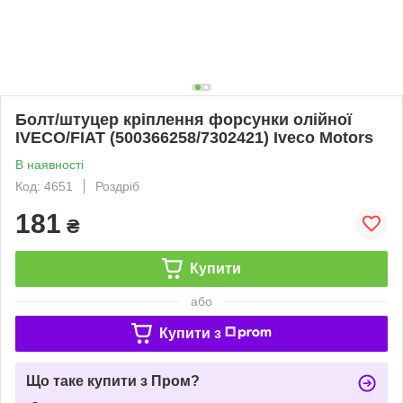
Болт/штуцер кріплення форсунки олійної
IVECO/FIAT (500366258/7302421) Iveco Motors
В наявності
Код: 4651
Роздріб
181
₴
Купити
або
Купити з
Що таке купити з Пром?