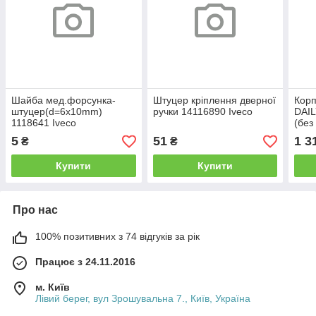
Шайба мед.форсунка-
Штуцер кріплення дверної
Корп
штуцер(d=6x10mm)
ручки 14116890 Iveco
DAIL
1118641 Iveco
(без
(98
5
51
1 3
₴
₴
Ivec
Купити
Купити
Про нас
100% позитивних з 74 відгуків за рік
Працює з 24.11.2016
м. Київ
Лівий берег, вул Зрошувальна 7., Київ, Україна