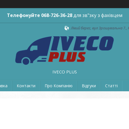
Телефонуйте
068-726-36-28
для зв"зку з фахівцем
Лівий берег, вул Зрошувальна 7., 
IVECO PLUS
авка
Контакти
Про Компанію
Відгуки
Статті