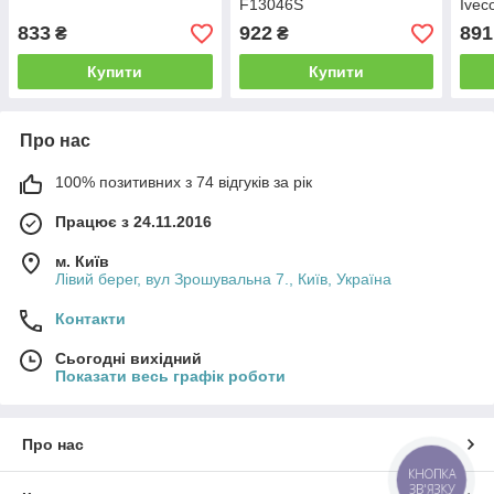
F13046S
Ivec
(41200637/5802123192)
833
922
891
₴
₴
Iveco
Купити
Купити
Про нас
100% позитивних з 74 відгуків за рік
Працює з 24.11.2016
м. Київ
Лівий берег, вул Зрошувальна 7., Київ, Україна
Контакти
Сьогодні вихідний
Показати весь графік роботи
Про нас
КНОПКА
ЗВ'ЯЗКУ