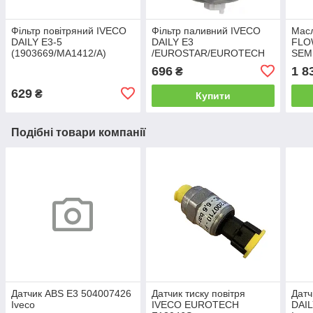
Фільтр повітряний IVECO
Фільтр паливний IVECO
Масл
DAILY Е3-5
DAILY E3
FLO
(1903669/MA1412/A)
/EUROSTAR/EUROTECH
SEM
Clean Filters
MH (1908547) Iveco
696
1 8
₴
Motors
629
₴
Купити
Подібні товари компанії
Датчик АВS Е3 504007426
Датчик тиску повітря
Датч
Iveco
IVECO EUROTECH
DAIL