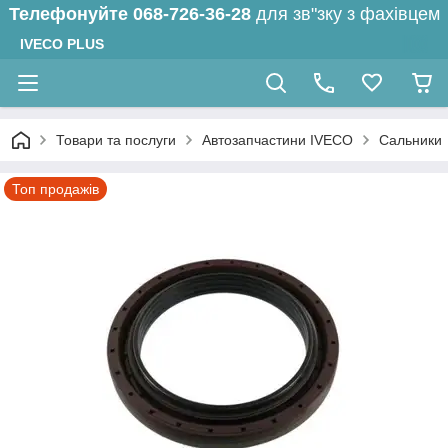
Телефонуйте
068-726-36-28
для зв"зку з фахівцем
IVECO PLUS
Товари та послуги
Автозапчастини IVECO
Сальники
Топ продажів