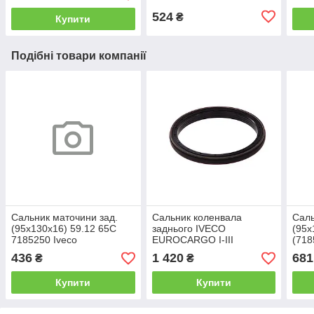
524
₴
Купити
Подібні товари компанії
Сальник маточини зад.
Сальник коленвала
Саль
(95х130х16) 59.12 65C
заднього IVECO
(95х
7185250 Iveco
EUROCARGO I-III
(71
(130x155x12.5)
Auge
436
1 420
681
₴
₴
(4890833/12029818B)
Corteco
Купити
Купити