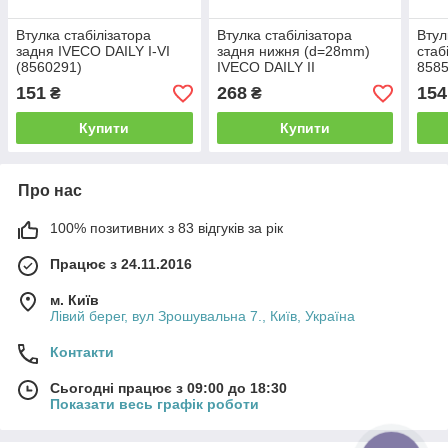
Втулка стабілізатора
Втулка стабілізатора
Втул
задня IVECO DAILY I-VI
задня нижня (d=28mm)
стаб
(8560291)
IVECO DAILY II
8585
(2585.00/93814618) Lema
151
268
154
₴
₴
Купити
Купити
Про нас
100% позитивних з 83 відгуків за рік
Працює з 24.11.2016
м. Київ
Лівий берег, вул Зрошувальна 7., Київ, Україна
Контакти
Сьогодні працює з 09:00 до 18:30
Показати весь графік роботи