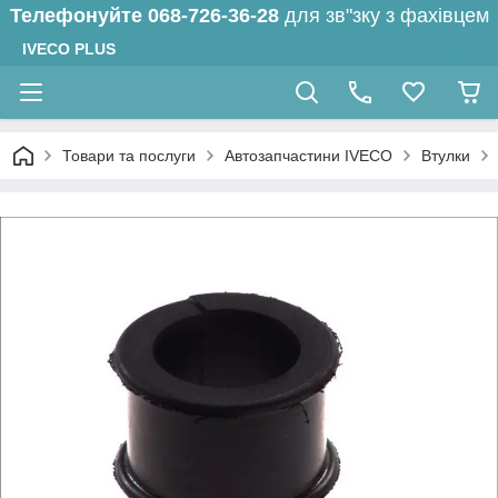
Телефонуйте
068-726-36-28
для зв"зку з фахівцем
IVECO PLUS
Товари та послуги
Автозапчастини IVECO
Втулки