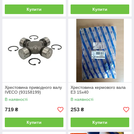
Купити
Купити
Хрестовина приводного валу
Хрестовина кермового вала
IVECO (93158199)
Е3 15х40
В наявності
В наявності
719
253
₴
₴
Купити
Купити