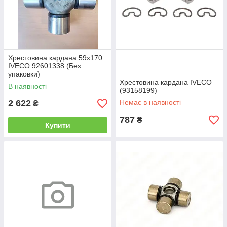
Хрестовина кардана 59х170
IVECO 92601338 (Без
упаковки)
Хрестовина кардана IVECO
В наявності
(93158199)
2 622
Немає в наявності
₴
787
₴
Купити