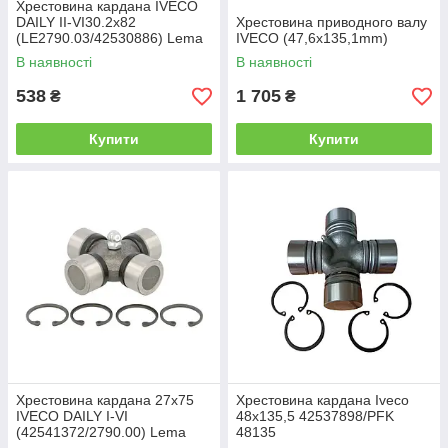
Хрестовина кардана IVECO
DAILY II-VI30.2х82
Хрестовина приводного валу
(LE2790.03/42530886) Lema
IVECO (47,6x135,1mm)
В наявності
В наявності
538
1 705
₴
₴
Купити
Купити
Хрестовина кардана 27x75
Хрестовина кардана Iveco
IVECO DAILY I-VI
48х135,5 42537898/PFK
(42541372/2790.00) Lema
48135