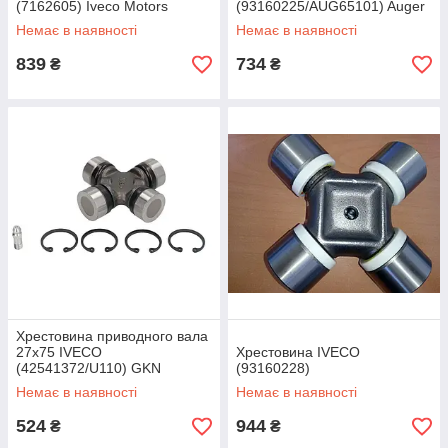
(7162605) Iveco Motors
(93160225/AUG65101) Auger
Немає в наявності
Немає в наявності
839
734
₴
₴
Хрестовина приводного вала
27x75 IVECO
Хрестовина IVECO
(42541372/U110) GKN
(93160228)
Немає в наявності
Немає в наявності
524
944
₴
₴