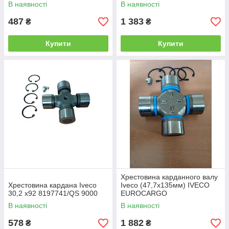
В наявності
В наявності
487
1 383
₴
₴
Купити
Купити
Хрестовина карданного валу
Хрестовина кардана Iveco
Iveco (47,7x135мм) IVECO
30,2 х92 8197741/QS 9000
EUROCARGO
42533783/022.017
В наявності
В наявності
578
1 882
₴
₴