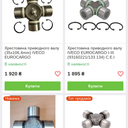
Хрестовина приводного валу
Хрестовина приводного валу
(35x106,4mm) IVECO
IVECO EUROCARGO I-III
EUROCARGO
(93160221/133.134) C.E.I
(93160225/133.086) C.E.I
В наявності
В наявності
1 920
1 895
₴
₴
Купити
Купити
Новинка
Топ продажів