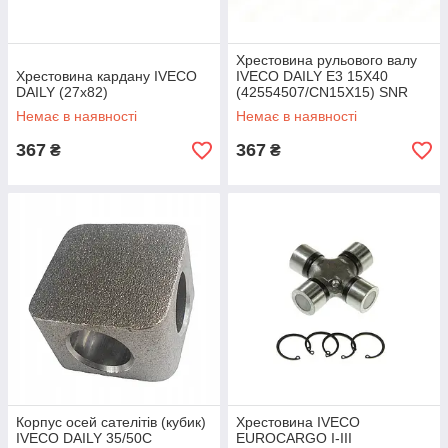
Хрестовина рульового валу
Хрестовина кардану IVECO
IVECO DAILY Е3 15Х40
DAILY (27х82)
(42554507/CN15X15) SNR
Немає в наявності
Немає в наявності
367
367
₴
₴
Корпус осей сателітів (кубик)
Хрестовина IVECO
IVECO DAILY 35/50C
EUROCARGO I-III