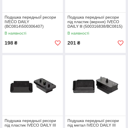
Подушка передньоЇ ресори
Подушка передньої ресори
IVECO DAILY
під пластик (верхня) IVECO
(BC0814\500306407)
DAILY lll (500316838/BC0815)
BCGUMA
Bcguma +
В наявності
В наявності
198
201
₴
₴
Подушка передньої ресори
Подушка передньої ресори
під пластик IVECO DAILY III
під метал IVECO DAILY III