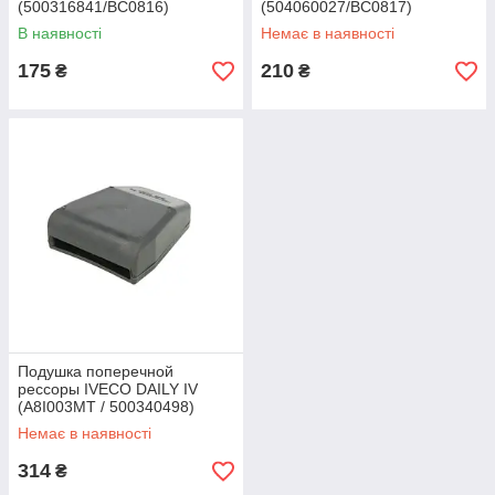
(500316841/BC0816)
(504060027/BC0817)
BCGUMA
BCGUMA
В наявності
Немає в наявності
175
210
₴
₴
Подушка поперечной
рессоры IVECO DAILY IV
(A8I003MT / 500340498)
Magnum Technology
Немає в наявності
314
₴