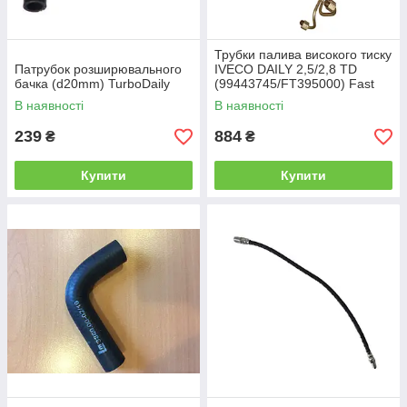
Трубки палива високого тиску
Патрубок розширювального
IVECO DAILY 2,5/2,8 TD
бачка (d20mm) TurboDaily
(99443745/FT395000) Fast
В наявності
В наявності
239
884
₴
₴
Купити
Купити