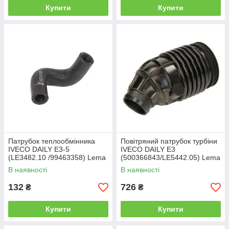
Купити
Купити
Патрубок теплообмінника
Повітряний патрубок турбіни
IVECO DAILY E3-5
IVECO DAILY Е3
(LE3482.10 /99463358) Lema
(500366843/LE5442.05) Lema
В наявності
В наявності
132
726
₴
₴
Купити
Купити