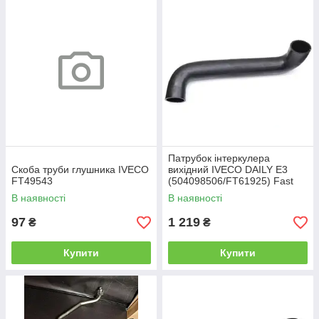
Патрубок інтеркулера
Скоба труби глушника IVECO
вихідний IVECO DAILY Е3
FT49543
(504098506/FT61925) Fast
В наявності
В наявності
97
1 219
₴
₴
Купити
Купити