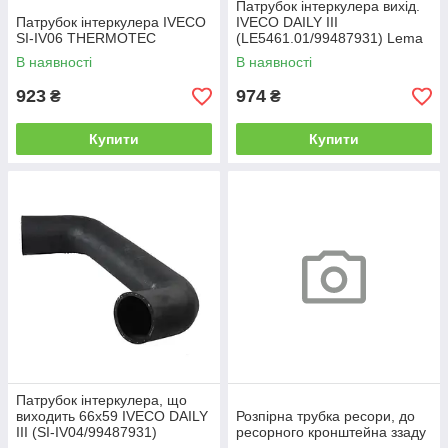
Патрубок інтеркулера вихід.
Патрубок інтеркулера IVECO
IVECO DAILY III
SI-IV06 THERMOTEC
(LE5461.01/99487931) Lema
В наявності
В наявності
923
974
₴
₴
Купити
Купити
Патрубок інтеркулера, що
виходить 66х59 IVECO DAILY
Розпірна трубка ресори, до
III (SI-IV04/99487931)
ресорного кронштейна ззаду