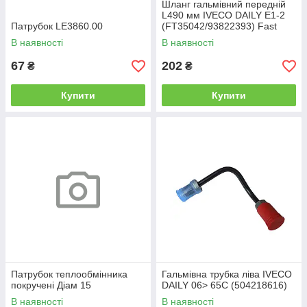
Шланг гальмівний передній
L490 мм IVECO DAILY Е1-2
Патрубок LE3860.00
(FT35042/93822393) Fast
В наявності
В наявності
67
202
₴
₴
Купити
Купити
Патрубок теплообмінника
Гальмівна трубка ліва IVECO
покручені Діам 15
DAILY 06> 65C (504218616)
В наявності
В наявності