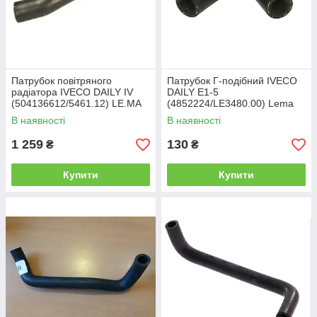
Патрубок повітряного
Патрубок Г-подібний IVECO
радіатора IVECO DAILY IV
DAILY E1-5
(504136612/5461.12) LE.MA
(4852224/LE3480.00) Lema
В наявності
В наявності
1 259
130
₴
₴
Купити
Купити