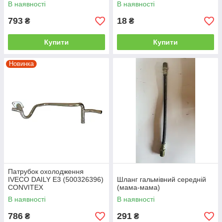
THERMOTEC
В наявності
В наявності
793
18
₴
₴
Купити
Купити
Новинка
Патрубок охолодження
IVECO DAILY Е3 (500326396)
Шланг гальмівний середній
CONVITEX
(мама-мама)
В наявності
В наявності
786
291
₴
₴