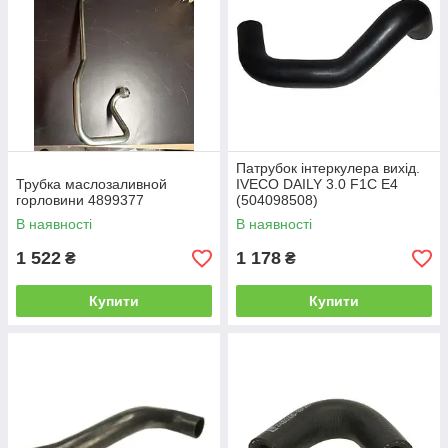
Патрубок інтеркулера вихід.
Трубка маслозаливной
IVECO DAILY 3.0 F1C Е4
горловини 4899377
(504098508)
В наявності
В наявності
1 522
1 178
₴
₴
Купити
Купити