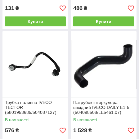
131
486
₴
₴
Купити
Купити
Трубка паливна IVECO
Патрубок інтеркулера
TECTOR
вихідний IVECO DAILY Е1-5
(5801953685/504087127)
(504098508/LE5461.07)
LE.MA
В наявності
В наявності
576
1 528
₴
₴