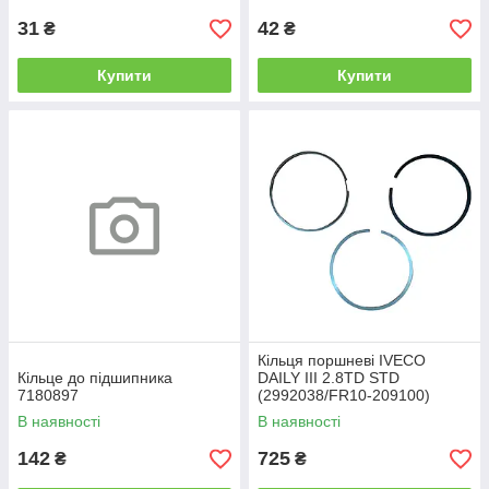
31
42
₴
₴
Купити
Купити
Кільця поршневі IVECO
Кільце до підшипника
DAILY III 2.8TD STD
7180897
(2992038/FR10-209100)
Freccia
В наявності
В наявності
142
725
₴
₴