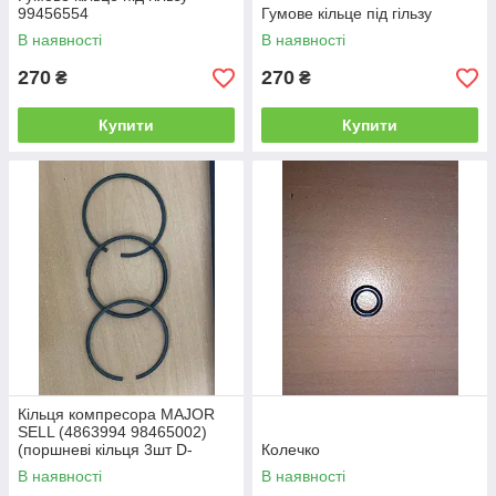
99456554
Гумове кільце під гільзу
В наявності
В наявності
270
270
₴
₴
Купити
Купити
Кільця компресора MAJOR
SELL (4863994 98465002)
(поршневі кільця 3шт D-
Колечко
80mm товщ 2mm)x2x4
В наявності
В наявності