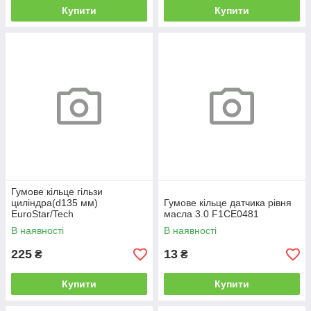
Купити
Купити
Гумове кільце гільзи
циліндра(d135 мм)
Гумове кільце датчика рівня
EuroStar/Tech
масла 3.0 F1CE0481
В наявності
В наявності
225
13
₴
₴
Купити
Купити