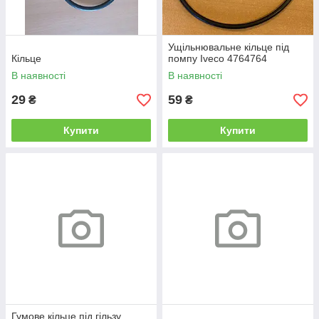
Ущільнювальне кільце під
Кільце
помпу Iveco 4764764
В наявності
В наявності
29
59
₴
₴
Купити
Купити
Гумове кільце під гільзу