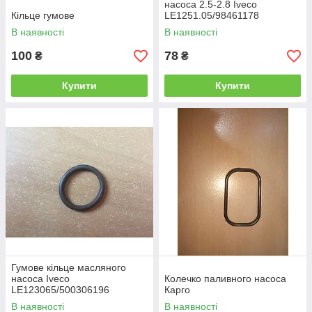
насоса 2.5-2.8 Iveco
Кільце гумове
LE1251.05/98461178
В наявності
В наявності
100
78
₴
₴
Купити
Купити
Гумове кільце масляного
насоса Iveco
Колечко паливного насоса
LE123065/500306196
Карго
В наявності
В наявності