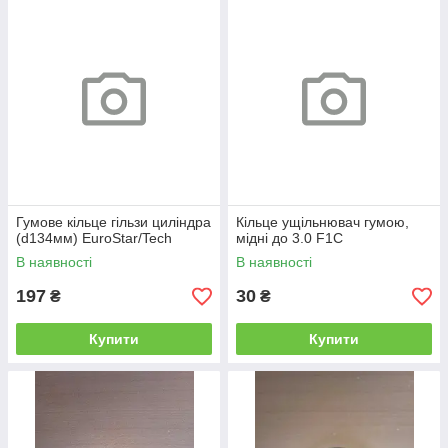
Гумове кільце гільзи циліндра
Кільце ущільнювач гумою,
(d134мм) EuroStar/Tech
мідні до 3.0 F1C
В наявності
В наявності
197
30
₴
₴
Купити
Купити