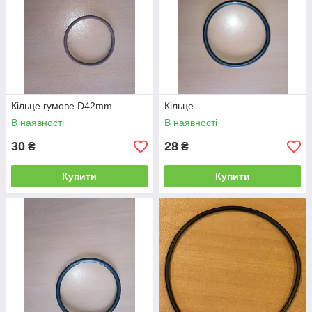
Кільце гумове D42mm
Кільце
В наявності
В наявності
30
28
₴
₴
Купити
Купити