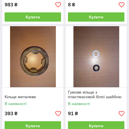
983
8
₴
₴
Купити
Купити
Гумове кільце з
Кільце металеве
пластмасовой білої шайбою
В наявності
В наявності
393
91
₴
₴
Купити
Купити