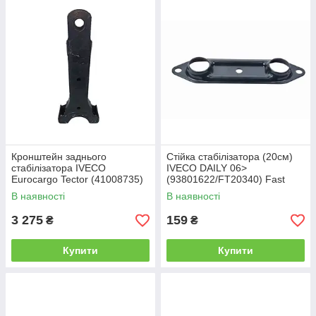
Кронштейн заднього
Стійка стабілізатора (20см)
стабілізатора IVECO
IVECO DAILY 06>
Eurocargo Tector (41008735)
(93801622/FT20340) Fast
Iveco Motors
В наявності
В наявності
3 275
159
₴
₴
Купити
Купити