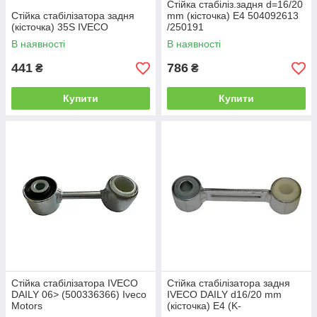
Стійка стабіліз.задня d=16/20
Стійка стабілізатора задня
mm (кісточка) E4 504092613
(кісточка) 35S IVECO
/250191
В наявності
В наявності
441
786
₴
₴
Купити
Купити
Стійка стабілізатора IVECO
Стійка стабілізатора задня
DAILY 06> (500336366) Iveco
IVECO DAILY d16/20 mm
Motors
(кісточка) E4 (K-