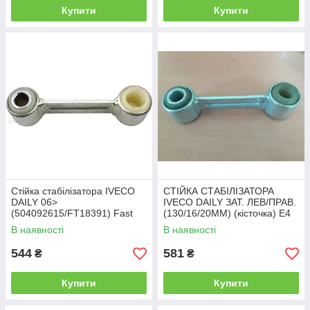
Купити
Купити
Стійка стабілізатора IVECO
СТІЙКА СТАБІЛІЗАТОРА
DAILY 06>
IVECO DAILY ЗАТ. ЛЕВ/ПРАВ.
(504092615/FT18391) Fast
(130/16/20MM) (кісточка) E4
(FT18333/504092614)
В наявності
В наявності
544
581
₴
₴
Купити
Купити