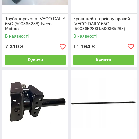
Труба торсиона IVECO DAILY
Кронштейн торсіону правий
65C (500365288) Iveco
IVECO DAILY 65C
Motors
(500365288R/500365288)
Convitex
В наявності
В наявності
7 310
11 164
₴
₴
Купити
Купити