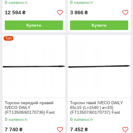
(FT13501/93811175) Fast
В наявності
В наявності
12 594
3 866
₴
₴
Купити
Купити
Топ
Торсіон передній правий
Торсіон лівий IVECO DAILY
IVECO DAILY
65с15 (L=1540 | ø=33)
(FT13508/60170736) Fast
(FT13507/60170737) Fast
В наявності
В наявності
7 740
7 452
₴
₴