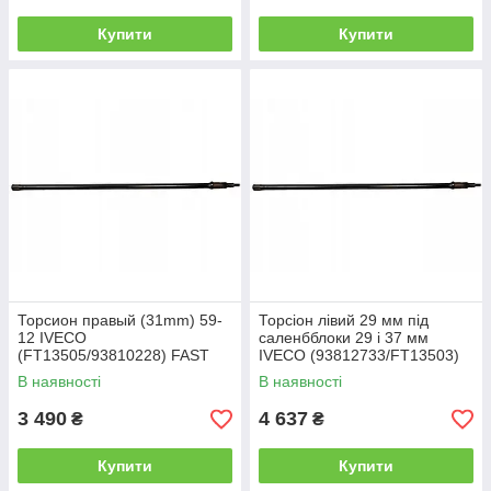
Купити
Купити
Торсион правый (31mm) 59-
Торсіон лівий 29 мм під
12 IVECO
саленбблоки 29 і 37 мм
(FT13505/93810228) FAST
IVECO (93812733/FT13503)
Fast
В наявності
В наявності
3 490
4 637
₴
₴
Купити
Купити