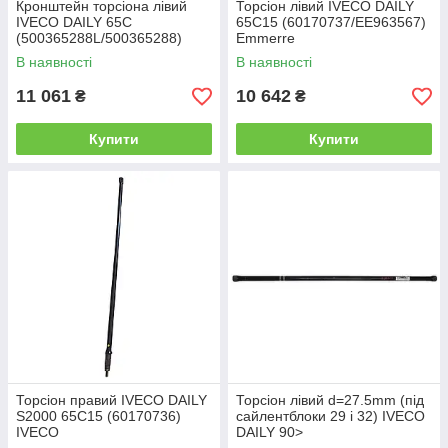
Кронштейн торсіона лівий
Торсіон лівий IVECO DAILY
IVECO DAILY 65C
65С15 (60170737/EE963567)
(500365288L/500365288)
Emmerre
Convitex
В наявності
В наявності
11 061
10 642
₴
₴
Купити
Купити
Торсіон правий IVECO DAILY
Торсіон лівий d=27.5mm (під
S2000 65С15 (60170736)
сайлентблоки 29 і 32) IVECO
IVECO
DAILY 90>