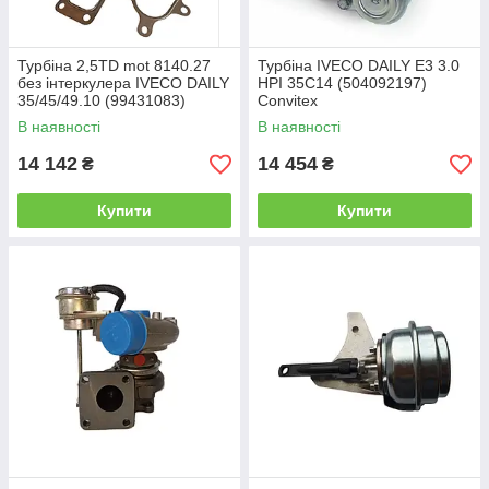
Турбіна 2,5TD mot 8140.27
Турбіна IVECO DAILY Е3 3.0
без інтеркулера IVECO DAILY
HPI 35C14 (504092197)
35/45/49.10 (99431083)
Convitex
Convitex
В наявності
В наявності
14 142
14 454
₴
₴
Купити
Купити