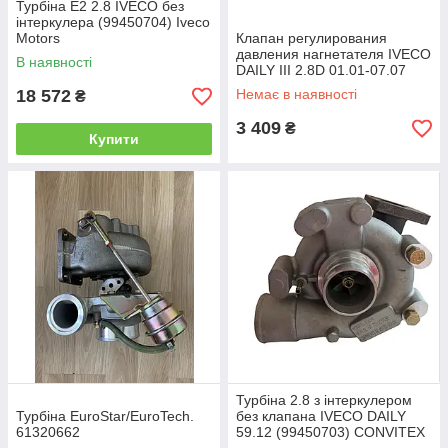
Турбіна Е2 2.8 IVECO без
інтеркулера (99450704) Iveco
Motors
Клапан регулирования
давления нагнетателя IVECO
В наявності
DAILY III 2.8D 01.01-07.07
(500379251/EVAC017) Evoron
18 572
Немає в наявності
₴
3 409
₴
Купити
Турбіна 2.8 з інтеркулером
Турбіна EuroStar/EuroTech.
без клапана IVECO DAILY
61320662
59.12 (99450703) CONVITEX