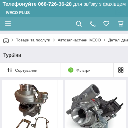
Телефонуйте
068-726-36-28
для зв"зку з фахівцем
IVECO PLUS
Товари та послуги
Автозапчастини IVECO
Деталі дв
Турбіни
Сортування
0
Фільтри