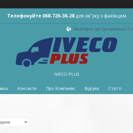
Телефонуйте
068-726-36-28
для зв"зку з фахівцем
Лівий берег, вул Зрошувальна 7., 
IVECO PLUS
авка
Контакти
Про Компанію
Відгуки
Статті