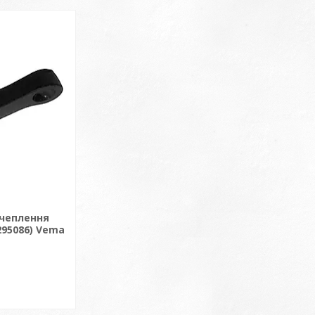
зчеплення
295086) Vema